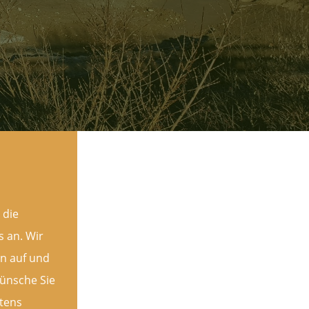
 die
 an. Wir
n auf und
ünsche Sie
rtens